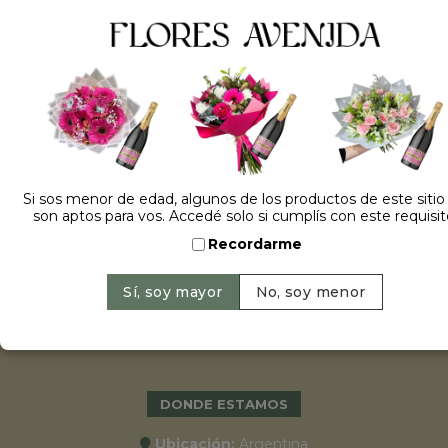
ESPECIALES
•
Cumpleaños
•
15 años
•
Bodas
•
Aniversarios
Si sos menor de edad, algunos de los productos de este sitio
•
Graduaciones
son aptos para vos. Accedé solo si cumplís con este requisit
•
Nacimientos
Recordarme
•
San Valentín
•
Día de la primavera
•
Día de la madre
•
Navidad y año nuevo
DONDE ESTAMOS
Ubicación:
Argentina