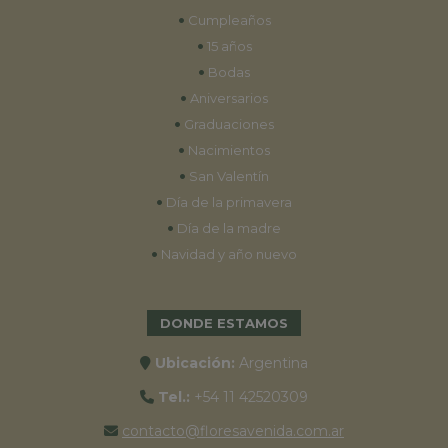
•
Cumpleaños
•
15 años
•
Bodas
•
Aniversarios
•
Graduaciones
•
Nacimientos
•
San Valentín
•
Día de la primavera
•
Día de la madre
•
Navidad y año nuevo
DONDE ESTAMOS
Ubicación:
Argentina
Tel.:
+54 11 42520309
contacto@floresavenida.com.ar