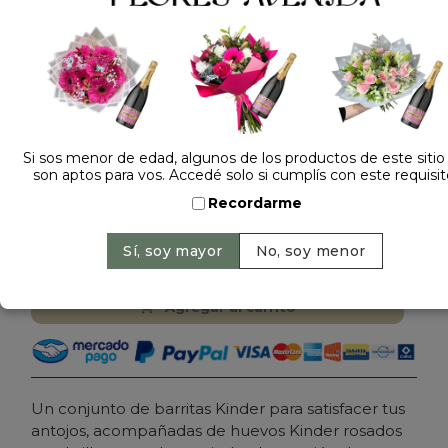
Dejá tu opinión
Si sos menor de edad, algunos de los productos de este sitio
son aptos para vos. Accedé solo si cumplís con este requisit
TORTA KINDER PASCUAS ROSADA
Recordarme
$ 79.000
Precio: $ 69.000
-
13% OFF
Cantidad:
Agregar al carrito
Un conjunto de barritas Kinder para satisfacer tus
antojos, acompañadas de huevos Kinder rosados