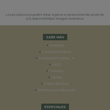
Los productos pueden estar sujetos a variaciones de acuerdo
a la disponibilidad. Imagen ilustrativa.
SABE MÁS
•
Nosotros
•
Coronas Fúnebres
•
Comprar por zonas
•
FAQS
•
Contacto
•
Carrito
•
Costos de Envío
•
Términos y Condiciones
ESPECIALES