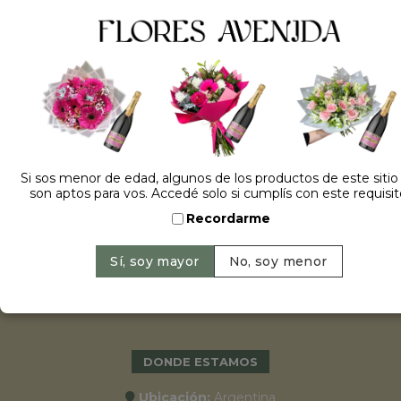
ESPECIALES
•
Cumpleaños
•
15 años
•
Bodas
•
Aniversarios
Si sos menor de edad, algunos de los productos de este sitio
•
Graduaciones
son aptos para vos. Accedé solo si cumplís con este requisit
•
Nacimientos
Recordarme
•
San Valentín
•
Primavera 2022
•
Día de la madre
•
Navidad y año nuevo
DONDE ESTAMOS
Ubicación:
Argentina