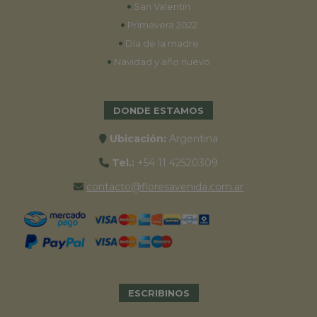
•
San Valentín
•
Primavera 2022
•
Día de la madre
•
Navidad y año nuevo
DONDE ESTAMOS
Ubicación:
Argentina
Tel.:
+54 11 42520309
contacto@floresavenida.com.ar
ESCRIBINOS