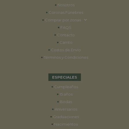
•
Nosotros
•
Coronas Fúnebres
•
Comprar por zonas
•
FAQS
•
Contacto
•
Carrito
•
Costos de Envío
•
Términos y Condiciones
ESPECIALES
•
Cumpleaños
•
15 años
•
Bodas
•
Aniversarios
•
Graduaciones
•
Nacimientos