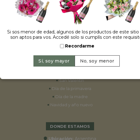
ESPECIALES
•
Cumpleaños
Si sos menor de edad, algunos de los productos de este sitio
son aptos para vos. Accedé solo si cumplís con este requisit
•
15 años
Recordarme
•
Bodas
•
Aniversarios
•
Graduaciones
•
Nacimientos
•
San Valentín
•
Día de la primavera
•
Día de la madre
•
Navidad y año nuevo
DONDE ESTAMOS
Ubicación:
Argentina