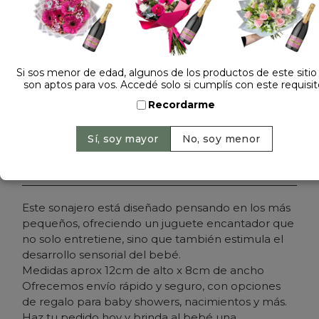
Dejá tu opinión
SONAJERO GATITO 58510
Si sos menor de edad, algunos de los productos de este sitio
son aptos para vos. Accedé solo si cumplís con este requisit
Cantidad:
Precio: $ 7.900
-
Recordarme
Agregar al carrito
Este sonajero está diseñado pensando en los más
pequeños, ofreciendo un juguete encantador que
no solo entretiene, sino que también estimula el
desarrollo sensorial del bebé.
Medidas aprox 12cm de alto x 8cm de ancho
Ofrecemos envío rápido y seguro, con opciones
de regalo para baby showers, nacimientos y más.
Haz tu pedido hoy y brinda al bebé una