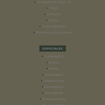
•
Comprar por zonas
•
FAQS
•
Contacto
•
Carrito
•
Costos de Envío
•
Términos y Condiciones
ESPECIALES
•
Cumpleaños
•
15 años
•
Bodas
•
Aniversarios
•
Graduaciones
•
Nacimientos
•
San Valentín
•
Primavera 2022
•