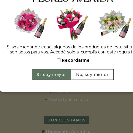
ESPECIALES
•
Cumpleaños
•
15 años
•
Bodas
Si sos menor de edad, algunos de los productos de este sitio
son aptos para vos. Accedé solo si cumplís con este requisit
•
Aniversarios
Recordarme
•
Graduaciones
•
Nacimientos
•
San Valentín
•
Primavera 2022
•
Día de la madre
•
Navidad y año nuevo
DONDE ESTAMOS
Ubicación:
Argentina