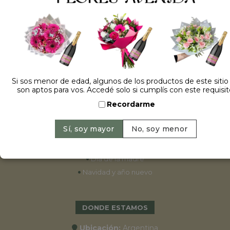
ESPECIALES
•
Cumpleaños
•
15 años
•
Bodas
Si sos menor de edad, algunos de los productos de este sitio
son aptos para vos. Accedé solo si cumplís con este requisit
•
Aniversarios
Recordarme
•
Graduaciones
•
Nacimientos
•
San Valentín
•
Día de la primavera
•
Día de la madre
•
Navidad y año nuevo
DONDE ESTAMOS
Ubicación:
Argentina