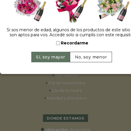
ESPECIALES
•
Cumpleaños
Si sos menor de edad, algunos de los productos de este sitio
son aptos para vos. Accedé solo si cumplís con este requisit
•
15 años
Recordarme
•
Bodas
•
Aniversarios
•
Graduaciones
•
Nacimientos
•
San Valentín
•
Día de la primavera
•
Día de la madre
•
Navidad y año nuevo
DONDE ESTAMOS
Ubicación:
Argentina