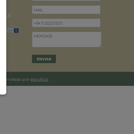
om.ar
desarrollado por
eproficio