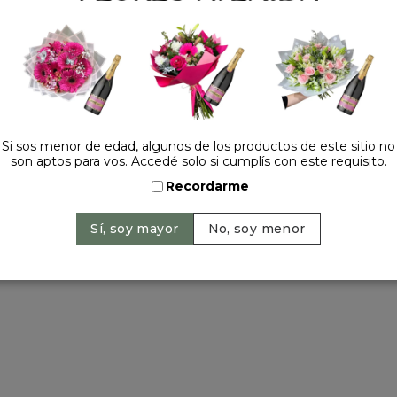
Tel.:
+54 11 42520309
contacto@floresavenida.c
rios
iones
ntos
ntín
ra 2022
Si sos menor de edad, algunos de los productos de este sitio no
son aptos para vos. Accedé solo si cumplís con este requisito.
a madre
 y año nuevo
Recordarme
ervados | 2026 © Flores Avenida. | Argentina. -
+54 11 42520309
| Sitio 