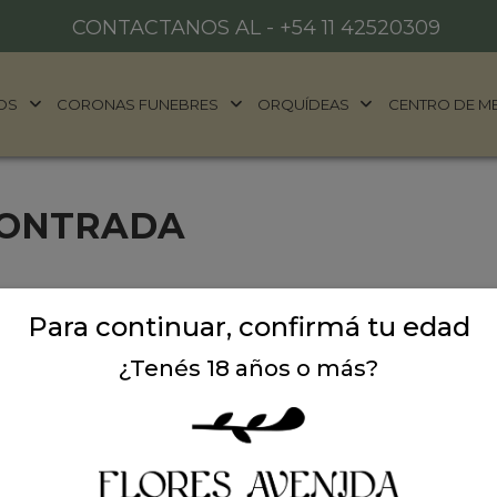
CONTACTANOS AL -
+54 11 42520309
OS
CORONAS FUNEBRES
ORQUÍDEAS
CENTRO DE M
CONTRADA
Para continuar, confirmá tu edad
¿Tenés 18 años o más?
ALES
DONDE ESTAMOS
años
Ubicación:
Argentina