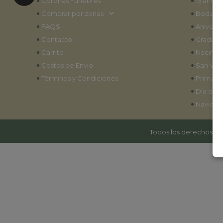
•
•
Coronas Fúnebres
15 años
•
•
Comprar por zonas
Bodas
•
•
FAQS
Aniversa
•
•
Contacto
Graduac
•
•
Carrito
Nacimie
•
•
Costos de Envío
San Vale
•
•
Términos y Condiciones
Primave
•
Día de l
•
Navidad
Todos los derechos res