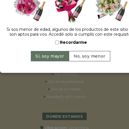
ESPECIALES
•
Cumpleaños
Si sos menor de edad, algunos de los productos de este sitio
son aptos para vos. Accedé solo si cumplís con este requisit
•
15 años
Recordarme
•
Bodas
•
Aniversarios
•
Graduaciones
•
Nacimientos
•
San Valentín
•
Día de la primavera
•
Día de la madre
•
Navidad y año nuevo
DONDE ESTAMOS
Ubicación:
Argentina