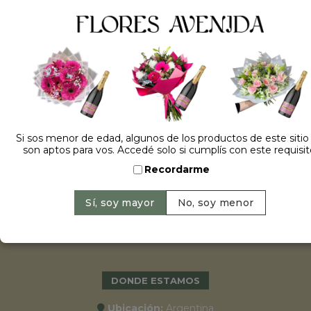
ESPECIALES
•
Cumpleaños
•
15 años
•
Bodas
•
Aniversarios
Si sos menor de edad, algunos de los productos de este sitio
•
Graduaciones
son aptos para vos. Accedé solo si cumplís con este requisit
•
Nacimientos
Recordarme
•
San Valentín
•
Primavera 2022
•
Día de la madre
•
Navidad y año nuevo
DONDE ESTAMOS
Ubicación:
Argentina