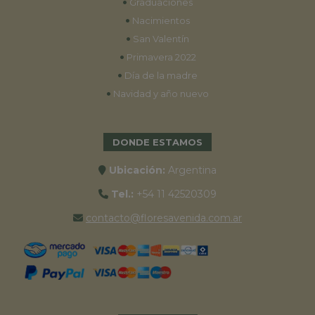
•
Graduaciones
•
Nacimientos
•
San Valentín
•
Primavera 2022
•
Día de la madre
•
Navidad y año nuevo
DONDE ESTAMOS
Ubicación:
Argentina
Tel.:
+54 11 42520309
contacto@floresavenida.com.ar