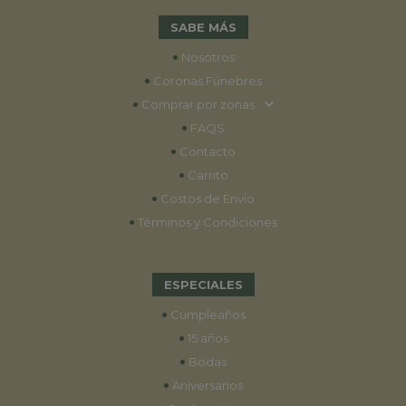
SABE MÁS
•
Nosotros
•
Coronas Fúnebres
•
Comprar por zonas
•
FAQS
•
Contacto
•
Carrito
•
Costos de Envío
•
Términos y Condiciones
ESPECIALES
•
Cumpleaños
•
15 años
•
Bodas
•
Aniversarios