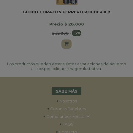
GLOBO CORAZON FERRERO ROCHER X 8
Precio $ 28.000
$ 32.000
-
13%
Los productos pueden estar sujetos a variaciones de acuerdo
a la disponibilidad. Imagen ilustrativa.
SABE MÁS
•
Nosotros
•
Coronas Fúnebres
•
Comprar por zonas
•
FAQS
•
Contacto