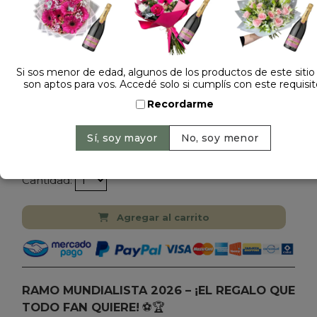
Si sos menor de edad, algunos de los productos de este sitio
son aptos para vos. Accedé solo si cumplís con este requisit
Dejá tu opinión
Recordarme
RAMO MUNDIAL 2026 FIGURITAS
$ 59.000
Precio: $ 39.000
-
34% OFF
Cantidad:
Agregar al carrito
RAMO MUNDIALISTA 2026 – ¡EL REGALO QUE
TODO FAN QUIERE!
⚽🏆