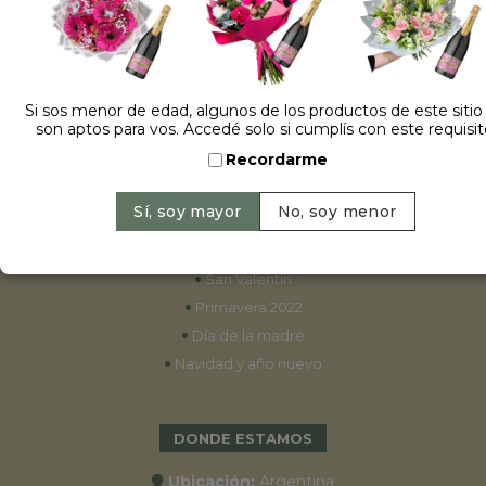
ESPECIALES
•
Cumpleaños
Si sos menor de edad, algunos de los productos de este sitio
son aptos para vos. Accedé solo si cumplís con este requisit
•
15 años
Recordarme
•
Bodas
•
Aniversarios
•
Graduaciones
•
Nacimientos
•
San Valentín
•
Primavera 2022
•
Día de la madre
•
Navidad y año nuevo
DONDE ESTAMOS
Ubicación:
Argentina