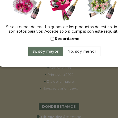
ESPECIALES
•
Cumpleaños
Si sos menor de edad, algunos de los productos de este sitio
son aptos para vos. Accedé solo si cumplís con este requisit
•
15 años
Recordarme
•
Bodas
•
Aniversarios
•
Graduaciones
•
Nacimientos
•
San Valentín
•
Primavera 2022
•
Día de la madre
•
Navidad y año nuevo
DONDE ESTAMOS
Ubicación:
Argentina