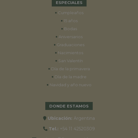
ESPECIALES
•
Cumpleaños
•
15 años
•
Bodas
•
Aniversarios
•
Graduaciones
•
Nacimientos
•
San Valentín
•
Día de la primavera
•
Día de la madre
•
Navidad y año nuevo
DONDE ESTAMOS
Ubicación:
Argentina
Tel.:
+54 11 42520309