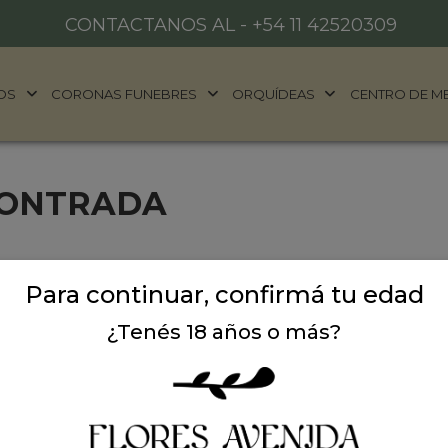
CONTACTANOS AL -
+54 11 42520309
OS
CORONAS FUNEBRES
ORQUÍDEAS
CENTRO DE M
CONTRADA
Para continuar, confirmá tu edad
¿Tenés 18 años o más?
ALES
DONDE ESTAMOS
años
Ubicación:
Argentina