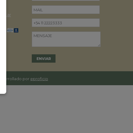
om.ar
desarrollado por
eproficio