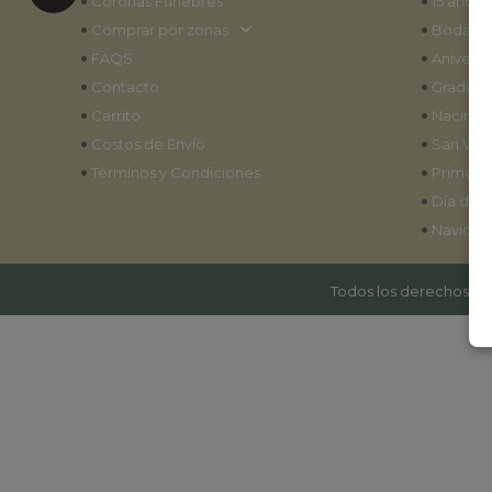
•
•
Coronas Fúnebres
15 años
•
•
Comprar por zonas
Bodas
•
•
FAQS
Aniversa
•
•
Contacto
Graduac
•
•
Carrito
Nacimie
•
•
Costos de Envío
San Vale
•
•
Términos y Condiciones
Primave
•
Día de l
•
Navidad
Todos los derechos res