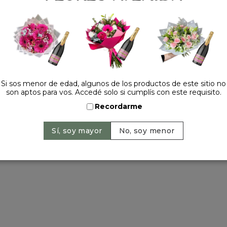
Tel.:
+54 11 42520309
contacto@floresavenida.c
rios
iones
ntos
ntín
ra 2022
Si sos menor de edad, algunos de los productos de este sitio no
son aptos para vos. Accedé solo si cumplís con este requisito.
a madre
 y año nuevo
Recordarme
ervados | 2026 © Flores Avenida. | Argentina. -
+54 11 42520309
| Sitio 