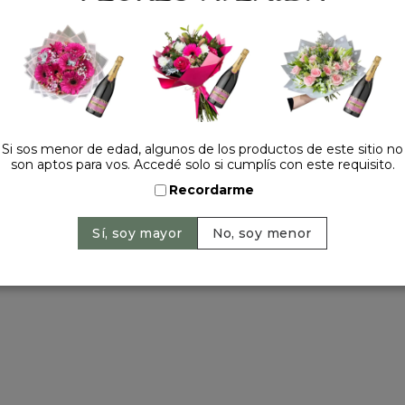
Tel.:
+54 11 42520309
contacto@floresavenida.c
rios
iones
ntos
ntín
ra 2022
Si sos menor de edad, algunos de los productos de este sitio no
son aptos para vos. Accedé solo si cumplís con este requisito.
a madre
 y año nuevo
Recordarme
ervados | 2026 © Flores Avenida. | Argentina. -
+54 11 42520309
| Sitio 