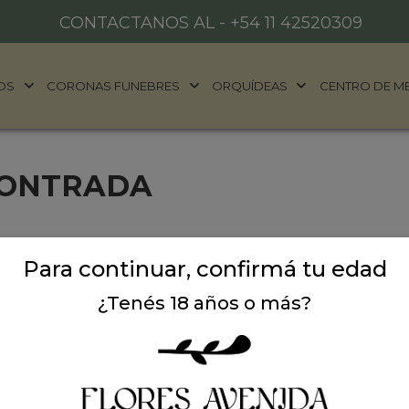
CONTACTANOS AL -
+54 11 42520309
OS
CORONAS FUNEBRES
ORQUÍDEAS
CENTRO DE M
CONTRADA
Para continuar, confirmá tu edad
¿Tenés 18 años o más?
ALES
DONDE ESTAMOS
años
Ubicación:
Argentina