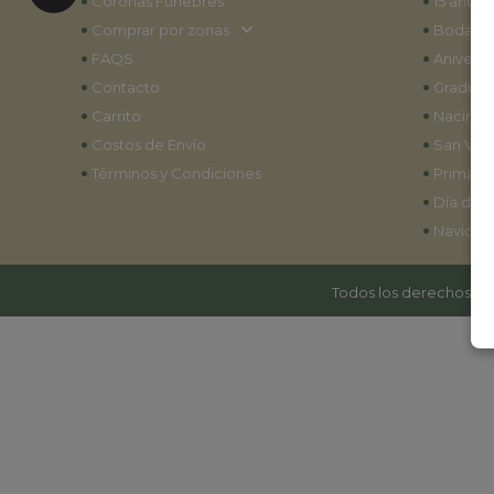
•
•
Coronas Fúnebres
15 años
•
•
Comprar por zonas
Bodas
•
•
FAQS
Aniversa
•
•
Contacto
Graduac
•
•
Carrito
Nacimie
•
•
Costos de Envío
San Vale
•
•
Términos y Condiciones
Primave
•
Día de l
•
Navidad
Todos los derechos res