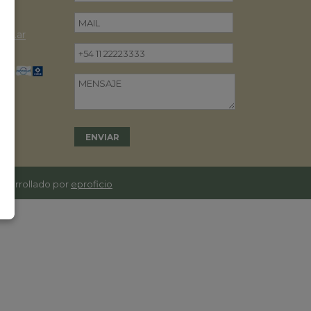
om.ar
desarrollado por
eproficio