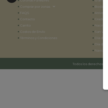
•
•
Coronas Fúnebres
15 años
•
•
Comprar por zonas
Bodas
•
•
FAQS
Aniversa
•
•
Contacto
Graduac
•
•
Carrito
Nacimie
•
•
Costos de Envío
San Vale
•
•
Términos y Condiciones
Día de l
•
Día de l
•
Navidad
Todos los derechos res