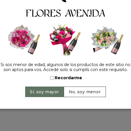
Tel.:
+54 11 42520309
contacto@floresavenida.c
rios
iones
ntos
ntín
a primavera
a madre
 y año nuevo
Si sos menor de edad, algunos de los productos de este sitio no
son aptos para vos. Accedé solo si cumplís con este requisito.
Recordarme
ervados | 2026 © Flores Avenida. | Argentina. -
+54 11 42520309
| Sitio 