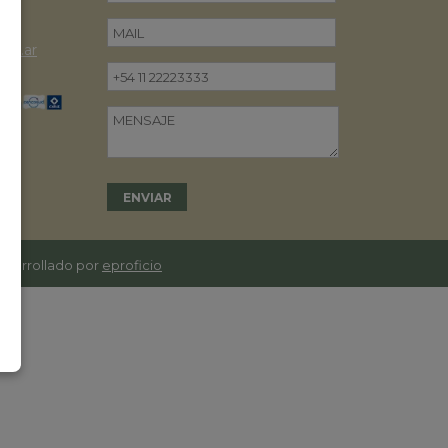
om.ar
desarrollado por
eproficio