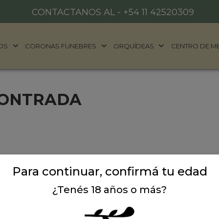
CONTACTANOS AL -
+54 11 42520309
OS
CORONAS FUNEBRES
ORQUÍDEAS
CENTRO DE M
CONTRADA
Para continuar, confirmá tu edad
¿Tenés 18 años o más?
ALES
DONDE ESTAMOS
años
Ubicación:
Argentina