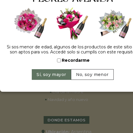
ESPECIALES
•
Cumpleaños
•
15 años
•
Bodas
Si sos menor de edad, algunos de los productos de este sitio
son aptos para vos. Accedé solo si cumplís con este requisit
•
Aniversarios
Recordarme
•
Graduaciones
•
Nacimientos
•
San Valentín
•
Primavera 2022
•
Día de la madre
•
Navidad y año nuevo
DONDE ESTAMOS
Ubicación:
Argentina