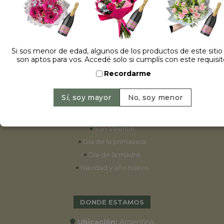
ESPECIALES
•
Cumpleaños
Si sos menor de edad, algunos de los productos de este sitio
son aptos para vos. Accedé solo si cumplís con este requisit
•
15 años
Recordarme
•
Bodas
•
Aniversarios
•
Graduaciones
•
Nacimientos
•
San Valentín
•
Día de la primavera
•
Día de la madre
•
Navidad y año nuevo
DONDE ESTAMOS
Ubicación:
Argentina