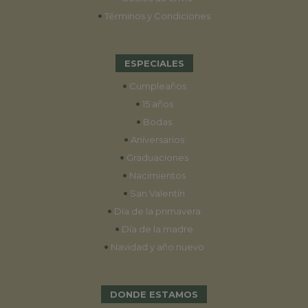
•
Términos y Condiciones
ESPECIALES
•
Cumpleaños
•
15 años
•
Bodas
•
Aniversarios
•
Graduaciones
•
Nacimientos
•
San Valentín
•
Día de la primavera
•
Día de la madre
•
Navidad y año nuevo
DONDE ESTAMOS