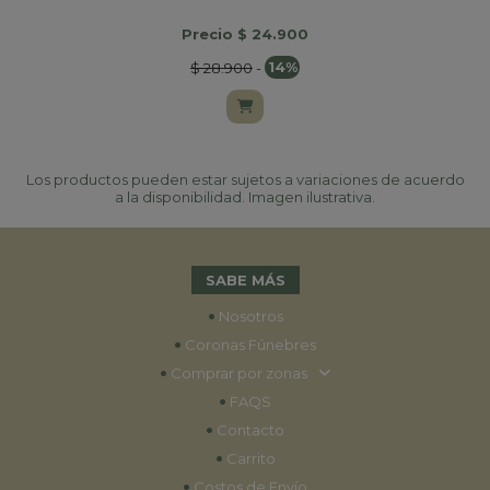
Precio $ 24.900
$ 28.900
-
14%
Los productos pueden estar sujetos a variaciones de acuerdo
a la disponibilidad. Imagen ilustrativa.
SABE MÁS
•
Nosotros
•
Coronas Fúnebres
•
Comprar por zonas
•
FAQS
•
Contacto
•
Carrito
•
Costos de Envío