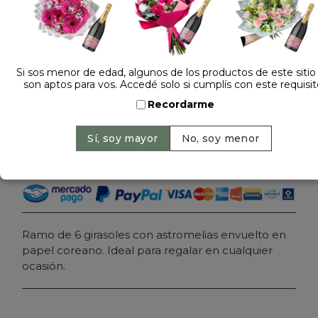
Dejá tu opinión
RAMO DE FLORES GIRASOLES Y ASTROMELIAS
CON PAPEL COREANO
Si sos menor de edad, algunos de los productos de este sitio
son aptos para vos. Accedé solo si cumplís con este requisit
$ 119.000
Precio: $ 99.000
-
17% OFF
Recordarme
Cantidad:
Agregar al carrito
Ramo de 6 girasoles con astromelias envuelto en
papel coreano. Ideal para regalar en cualquier
ocasión.