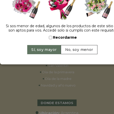
ESPECIALES
•
Cumpleaños
Si sos menor de edad, algunos de los productos de este sitio
son aptos para vos. Accedé solo si cumplís con este requisit
•
15 años
Recordarme
•
Bodas
•
Aniversarios
•
Graduaciones
•
Nacimientos
•
San Valentín
•
Día de la primavera
•
Día de la madre
•
Navidad y año nuevo
DONDE ESTAMOS
Ubicación:
Argentina