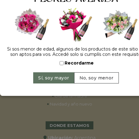
ESPECIALES
•
Cumpleaños
•
15 años
•
Bodas
Si sos menor de edad, algunos de los productos de este sitio
son aptos para vos. Accedé solo si cumplís con este requisit
•
Aniversarios
Recordarme
•
Graduaciones
•
Nacimientos
•
San Valentín
•
Día de la primavera
•
Día de la madre
•
Navidad y año nuevo
DONDE ESTAMOS
Ubicación:
Argentina