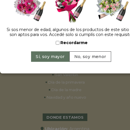
ESPECIALES
•
Cumpleaños
Si sos menor de edad, algunos de los productos de este sitio
son aptos para vos. Accedé solo si cumplís con este requisit
•
15 años
Recordarme
•
Bodas
•
Aniversarios
•
Graduaciones
•
Nacimientos
•
San Valentín
•
Día de la primavera
•
Día de la madre
•
Navidad y año nuevo
DONDE ESTAMOS
Ubicación:
Argentina