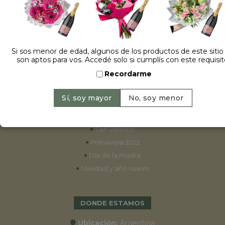
ESPECIALES
•
Cumpleaños
Si sos menor de edad, algunos de los productos de este sitio
son aptos para vos. Accedé solo si cumplís con este requisit
•
15 años
Recordarme
•
Bodas
•
Aniversarios
•
Graduaciones
•
Nacimientos
•
San Valentín
•
Primavera 2022
•
Día de la madre
•
Navidad y año nuevo
DONDE ESTAMOS
Ubicación:
Argentina