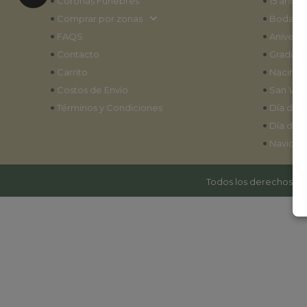
•
•
Coronas Fúnebres
15 años
•
•
Comprar por zonas
Bodas
•
•
FAQS
Aniversa
•
•
Contacto
Graduac
•
•
Carrito
Nacimie
•
•
Costos de Envío
San Vale
•
•
Términos y Condiciones
Día de l
•
Día de l
•
Navidad
Todos los derechos res