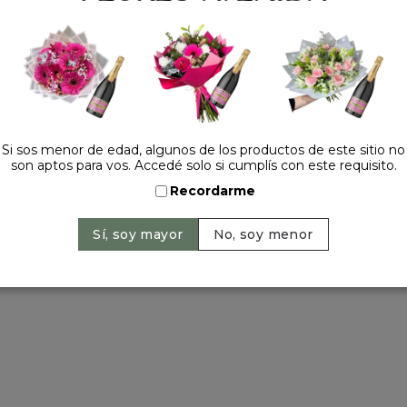
Tel.:
+54 11 42520309
contacto@floresavenida.c
rios
iones
ntos
ntín
a primavera
Si sos menor de edad, algunos de los productos de este sitio no
son aptos para vos. Accedé solo si cumplís con este requisito.
a madre
 y año nuevo
Recordarme
ervados | 2026 © Flores Avenida. | Argentina. -
+54 11 42520309
| Sitio 