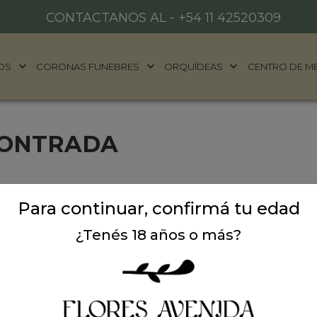
CONTACTANOS AL -
+54 11 42520309
OS
CORONAS FUNEBRES
ORQUÍDEAS
CENTRO DE M
CONTRADA
Para continuar, confirmá tu edad
¿Tenés 18 años o más?
ALES
DONDE ESTAMOS
años
Ubicación:
Argentina