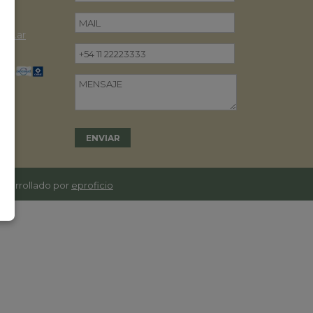
om.ar
desarrollado por
eproficio