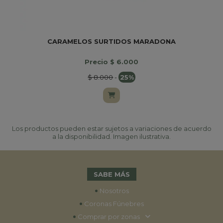
CARAMELOS SURTIDOS MARADONA
Precio $ 6.000
$ 8.000
-
25%
Los productos pueden estar sujetos a variaciones de acuerdo
a la disponibilidad. Imagen ilustrativa.
SABE MÁS
•
Nosotros
•
Coronas Fúnebres
•
Comprar por zonas