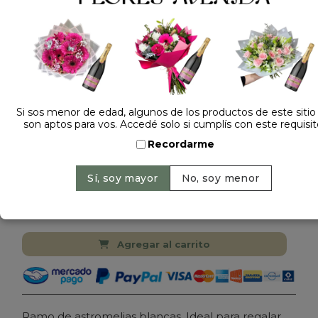
1 opinión +
Si sos menor de edad, algunos de los productos de este sitio
son aptos para vos. Accedé solo si cumplís con este requisit
Dejá tu opinión
Recordarme
RAMO DE FLORES ASTROMELIAS BLANCAS
$ 69.000
Precio: $ 59.000
-
14% OFF
Cantidad:
Agregar al carrito
Ramo de astromelias blancas. Ideal para regalar