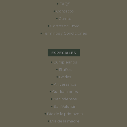
•
FAQS
•
Contacto
•
Carrito
•
Costos de Envío
•
Términos y Condiciones
ESPECIALES
•
Cumpleaños
•
15 años
•
Bodas
•
Aniversarios
•
Graduaciones
•
Nacimientos
•
San Valentín
•
Día de la primavera
•
Día de la madre