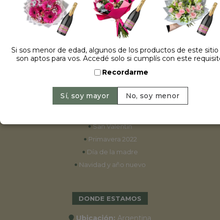
ESPECIALES
•
Cumpleaños
Si sos menor de edad, algunos de los productos de este sitio
son aptos para vos. Accedé solo si cumplís con este requisit
•
15 años
Recordarme
•
Bodas
•
Aniversarios
•
Graduaciones
•
Nacimientos
•
San Valentín
•
Primavera 2022
•
Día de la madre
•
Navidad y año nuevo
DONDE ESTAMOS
Ubicación:
Argentina