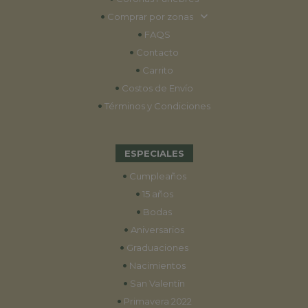
•
Comprar por zonas
•
FAQS
•
Contacto
•
Carrito
•
Costos de Envío
•
Términos y Condiciones
ESPECIALES
•
Cumpleaños
•
15 años
•
Bodas
•
Aniversarios
•
Graduaciones
•
Nacimientos
•
San Valentín
•
Primavera 2022