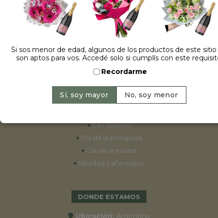
ESPECIALES
•
Cumpleaños
Si sos menor de edad, algunos de los productos de este sitio
son aptos para vos. Accedé solo si cumplís con este requisit
•
15 años
Recordarme
•
Bodas
•
Aniversarios
•
Graduaciones
•
Nacimientos
•
San Valentín
•
Día de la primavera
•
Día de la madre
•
Navidad y año nuevo
DONDE ESTAMOS
Ubicación:
Argentina