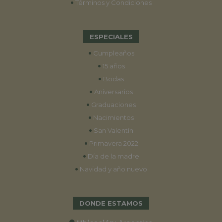
•
Términos y Condiciones
ESPECIALES
•
Cumpleaños
•
15 años
•
Bodas
•
Aniversarios
•
Graduaciones
•
Nacimientos
•
San Valentín
•
Primavera 2022
•
Día de la madre
•
Navidad y año nuevo
DONDE ESTAMOS