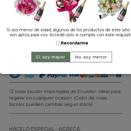
Dejá tu opinión
RAMO DE 12 ROSAS BICOLOR IMPORTADAS
Si sos menor de edad, algunos de los productos de este sitio
son aptos para vos. Accedé solo si cumplís con este requisit
$ 139.000
Precio: $ 109.000
-
Ahorrás 22%
Recordarme
Cantidad:
Agregar al carrito
12 rosas bicolor importadas de Ecuador. Ideal para
regalar en cualquier ocasión. (Color de rosas
bicolor pueden cambiar segun stock)
HACELO ESPECIAL... AGREGÁ