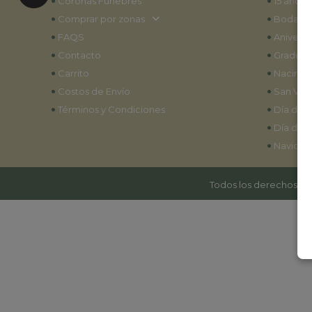
•
•
Coronas Fúnebres
15 años
•
•
Comprar por zonas
Bodas
•
•
FAQS
Aniversa
•
•
Contacto
Graduac
•
•
Carrito
Nacimie
•
•
Costos de Envío
San Vale
•
•
Términos y Condiciones
Día de l
•
Día de l
•
Navidad
Todos los derechos res