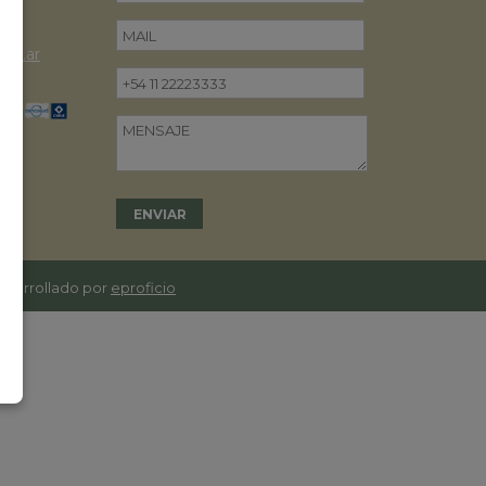
om.ar
desarrollado por
eproficio