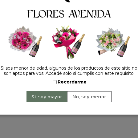
Tel.:
+54 11 42520309
contacto@floresavenida.c
rios
iones
ntos
ntín
a primavera
a madre
 y año nuevo
Si sos menor de edad, algunos de los productos de este sitio no
son aptos para vos. Accedé solo si cumplís con este requisito.
Recordarme
ervados | 2026 © Flores Avenida. | Argentina. -
+54 11 42520309
| Sitio 