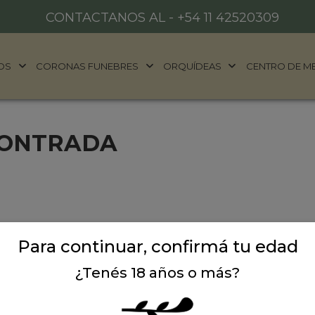
CONTACTANOS AL -
+54 11 42520309
OS
CORONAS FUNEBRES
ORQUÍDEAS
CENTRO DE M
CONTRADA
Para continuar, confirmá tu edad
¿Tenés 18 años o más?
ALES
DONDE ESTAMOS
años
Ubicación:
Argentina