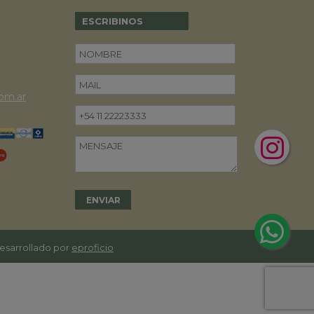
ESCRIBINOS
om.ar
desarrollado por
eproficio