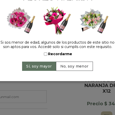
HACELO ESPECIAL
Si sos menor de edad, algunos de los productos de este sitio no
son aptos para vos. Accedé solo si cumplís con este requisito.
Recordarme
+
CAJA DE BO
PASTA DE M
NARANJA D
X12
Precio $ 3