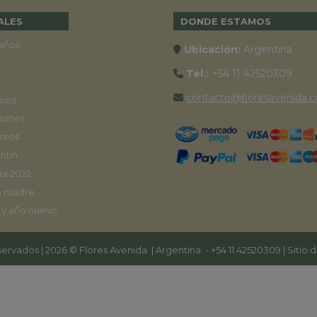
ALES
DONDE ESTAMOS
años
Ubicación:
Argentina
Tel.:
+54 11 42520309
contacto@floresavenida.c
rios
iones
ntos
ntín
ra 2022
a madre
 y año nuevo
ervados | 2026 © Flores Avenida. | Argentina. -
+54 11 42520309
| Sitio 