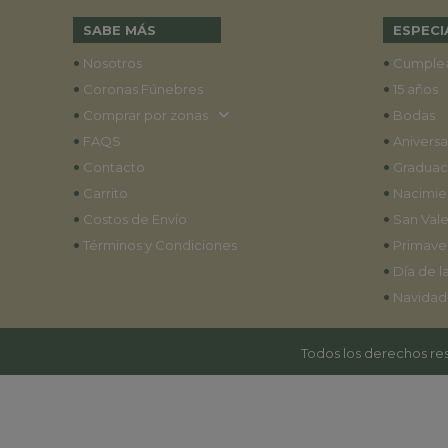
SABE MÁS
ESPECI
•
•
Nosotros
Cumple
•
•
Coronas Fúnebres
15 años
•
•
Comprar por zonas
Bodas
•
•
FAQS
Aniversa
•
•
Contacto
Graduac
•
•
Carrito
Nacimie
•
•
Costos de Envío
San Vale
•
•
Términos y Condiciones
Primave
•
Día de l
•
Navidad
Todos los derechos res