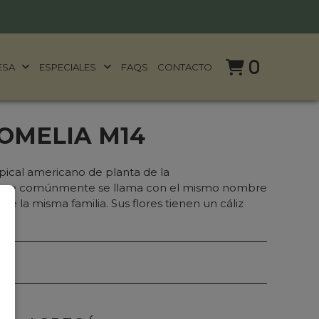
0
ESA
ESPECIALES
FAQS
CONTACTO
OMELIA M14
pical americano de planta de la
unque comúnmente se llama con el mismo nombre
de la misma familia. Sus flores tienen un cáliz