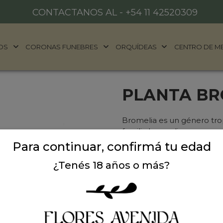
CONTACTANOS AL -
+54 11 42520309
OS
CORONAS FUNEBRES
ORQUÍDEAS
CENTRO DE M
PLANTA BR
Bromelia es un género tro
familia bromeliaceae, a
a plantas de otros géneros 
Para continuar, confirmá tu edad
muy profundo.
¿Tenés 18 años o más?
Sin Stock