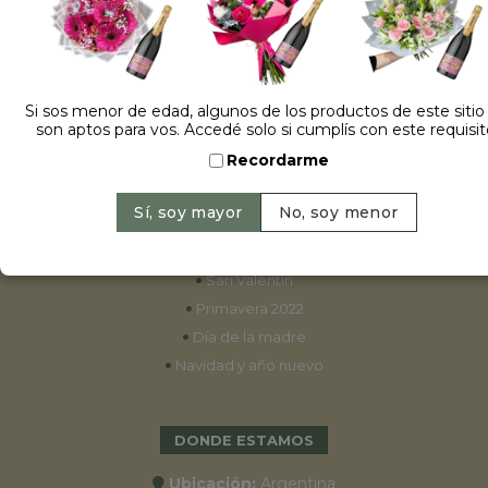
ESPECIALES
•
Cumpleaños
Si sos menor de edad, algunos de los productos de este sitio
son aptos para vos. Accedé solo si cumplís con este requisit
•
15 años
Recordarme
•
Bodas
•
Aniversarios
•
Graduaciones
•
Nacimientos
•
San Valentín
•
Primavera 2022
•
Día de la madre
•
Navidad y año nuevo
DONDE ESTAMOS
Ubicación:
Argentina