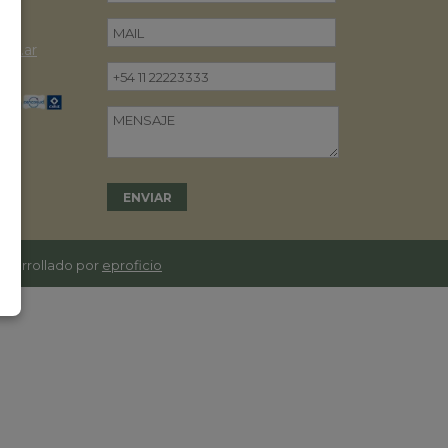
om.ar
desarrollado por
eproficio