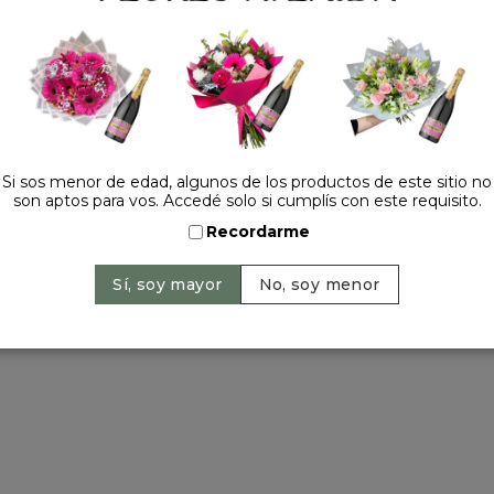
Tel.:
+54 11 42520309
contacto@floresavenida.c
rios
iones
ntos
ntín
ra 2022
Si sos menor de edad, algunos de los productos de este sitio no
son aptos para vos. Accedé solo si cumplís con este requisito.
a madre
 y año nuevo
Recordarme
ervados | 2026 © Flores Avenida. | Argentina. -
+54 11 42520309
| Sitio 