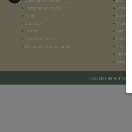
•
•
Coronas Fúnebres
15 años
•
•
Comprar por zonas
Bodas
•
•
FAQS
Aniversa
•
•
Contacto
Graduac
•
•
Carrito
Nacimie
•
•
Costos de Envío
San Vale
•
•
Términos y Condiciones
Primave
•
Día de l
•
Navidad
Todos los derechos res