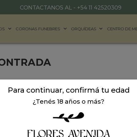
CONTACTANOS AL -
+54 11 42520309
OS
CORONAS FUNEBRES
ORQUÍDEAS
CENTRO DE M
CONTRADA
Para continuar, confirmá tu edad
¿Tenés 18 años o más?
ALES
DONDE ESTAMOS
años
Ubicación:
Argentina