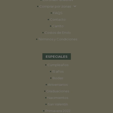
•
Comprar por zonas
•
FAQS
•
Contacto
•
Carrito
•
Costos de Envío
•
Términos y Condiciones
ESPECIALES
•
Cumpleaños
•
15 años
•
Bodas
•
Aniversarios
•
Graduaciones
•
Nacimientos
•
San Valentín
•
Primavera 2022