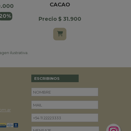
CACAO
9.000
Precio $
20%
Precio $ 31.900
$ 45.00
gen ilustrativa.
ESCRIBINOS
om.ar