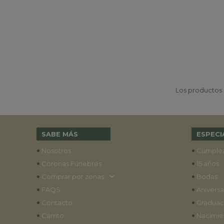
Los productos p
SABE MÁS
ESPECI
•
•
Nosotros
Cumple
•
•
Coronas Fúnebres
15 años
•
•
Comprar por zonas
Bodas
•
•
FAQS
Aniversa
•
•
Contacto
Graduac
•
•
Carrito
Nacimie