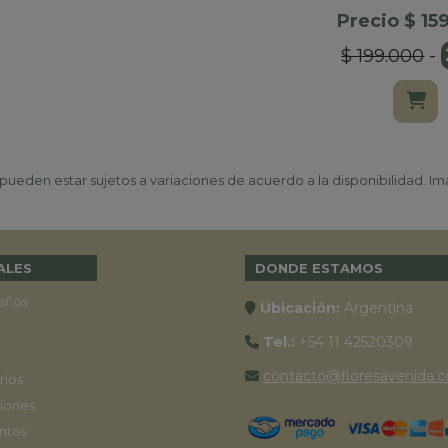
Precio $ 15
$ 199.000
-
ueden estar sujetos a variaciones de acuerdo a la disponibilidad. Ima
ALES
DONDE ESTAMOS
años
Ubicación:
Argentina
Tel.:
+54 11 42520309
contacto@floresavenida.c
rios
iones
ntos