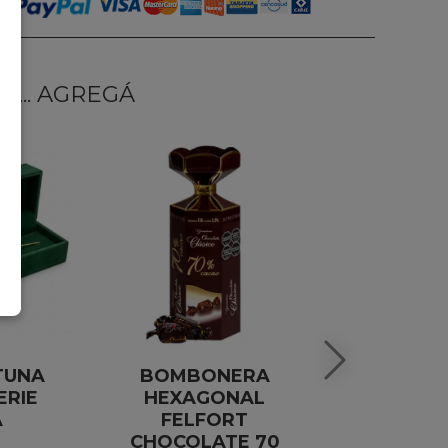
... AGREGÁ
TUNA
BOMBONERA
JASMINE
ERIE
HEXAGONAL
BLANC DE
A
FELFORT
ESTU
CHOCOLATE 70
ESPU