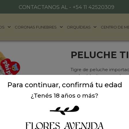
CONTACTANOS AL -
+54 11 42520309
OS
CORONAS FUNEBRES
ORQUÍDEAS
CENTRO DE M
PELUCHE T
Tigre de peluche importa
ancho. Ideal para regalar e
Para continuar, confirmá tu edad
¿Tenés 18 años o más?
Precio: $ 54.000
-
Ca