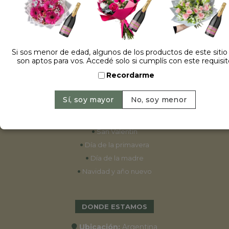
ESPECIALES
•
Cumpleaños
Si sos menor de edad, algunos de los productos de este sitio
son aptos para vos. Accedé solo si cumplís con este requisit
•
15 años
Recordarme
•
Bodas
•
Aniversarios
•
Graduaciones
•
Nacimientos
•
San Valentín
•
Día de la primavera
•
Día de la madre
•
Navidad y año nuevo
DONDE ESTAMOS
Ubicación:
Argentina