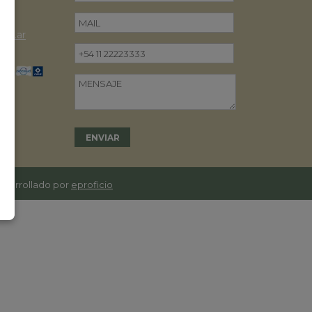
om.ar
desarrollado por
eproficio