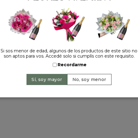
Tel.:
+54 11 42520309
contacto@floresavenida.c
rios
iones
ntos
ntín
a primavera
Si sos menor de edad, algunos de los productos de este sitio no
son aptos para vos. Accedé solo si cumplís con este requisito.
a madre
 y año nuevo
Recordarme
ervados | 2026 © Flores Avenida. | Argentina. -
+54 11 42520309
| Sitio 