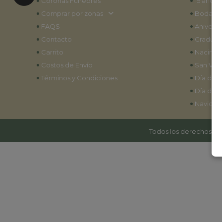
•
•
Coronas Fúnebres
15 años
•
•
Comprar por zonas
Bodas
•
•
FAQS
Aniversa
•
•
Contacto
Graduac
•
•
Carrito
Nacimie
•
•
Costos de Envío
San Vale
•
•
Términos y Condiciones
Día de l
•
Día de l
•
Navidad
Todos los derechos res