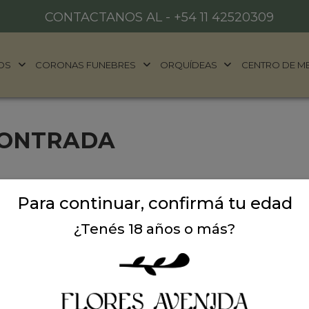
CONTACTANOS AL -
+54 11 42520309
OS
CORONAS FUNEBRES
ORQUÍDEAS
CENTRO DE M
CONTRADA
Para continuar, confirmá tu edad
¿Tenés 18 años o más?
ALES
DONDE ESTAMOS
años
Ubicación:
Argentina