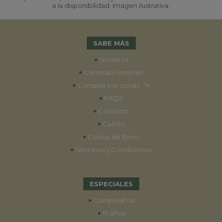
a la disponibilidad. Imagen ilustrativa.
SABE MÁS
•
Nosotros
•
Coronas Fúnebres
•
Comprar por zonas
•
FAQS
•
Contacto
•
Carrito
•
Costos de Envío
•
Términos y Condiciones
ESPECIALES
•
Cumpleaños
•
15 años