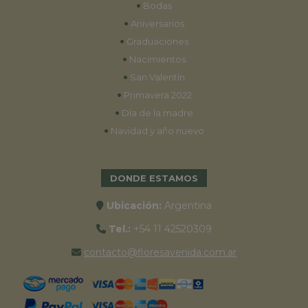
•
Bodas
•
Aniversarios
•
Graduaciones
•
Nacimientos
•
San Valentín
•
Primavera 2022
•
Día de la madre
•
Navidad y año nuevo
DONDE ESTAMOS
Ubicación:
Argentina
Tel.:
+54 11 42520309
contacto@floresavenida.com.ar