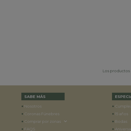
Los productos p
SABE MÁS
ESPECI
•
•
Nosotros
Cumple
•
•
Coronas Fúnebres
15 años
•
•
Comprar por zonas
Bodas
•
•
FAQS
Aniversa