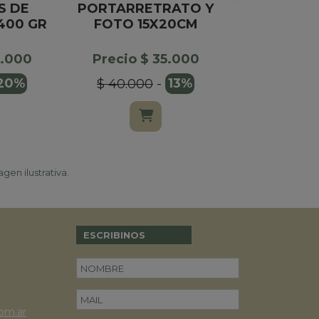
S DE
PORTARRETRATO Y
PASTA DE
400 GR
FOTO 15X20CM
NARANJA
X1
0.000
Precio $ 35.000
Precio $
20%
$ 40.000
-
13%
gen ilustrativa.
ESCRIBINOS
om.ar