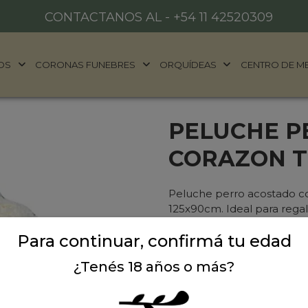
CONTACTANOS AL -
+54 11 42520309
OS
CORONAS FUNEBRES
ORQUÍDEAS
CENTRO DE M
PELUCHE P
CORAZON T
Peluche perro acostado c
125x90cm. Ideal para regal
Para continuar, confirmá tu edad
Precio: $ 145.000
-
¿Tenés 18 años o más?
Cantidad: