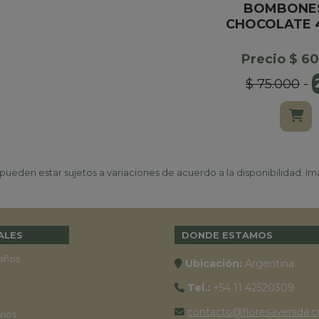
BOMBONE
CHOCOLATE 
Precio $ 6
$ 75.000
-
ueden estar sujetos a variaciones de acuerdo a la disponibilidad. Ima
ALES
DONDE ESTAMOS
años
Ubicación:
Argentina
Tel.:
+54 11 42520309
contacto@floresavenida.c
rios