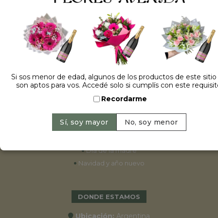
ESPECIALES
•
Cumpleaños
•
15 años
•
Bodas
Si sos menor de edad, algunos de los productos de este sitio
son aptos para vos. Accedé solo si cumplís con este requisit
•
Aniversarios
Recordarme
•
Graduaciones
•
Nacimientos
•
San Valentín
•
Primavera 2022
•
Día de la madre
•
Navidad y año nuevo
DONDE ESTAMOS
Ubicación:
Argentina