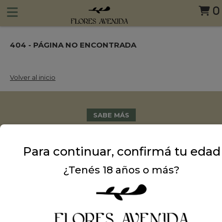
0
404 - PÁGINA NO ENCONTRADA
Volver al inicio
SABE MÁS
•
Nosotros
•
Coronas Fúnebres
Para continuar, confirmá tu edad
•
Comprar por zonas
¿Tenés 18 años o más?
•
FAQS
•
Contacto
•
Carrito
•
Costos de Envío
•
Términos y Condiciones