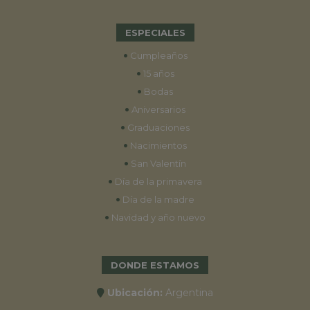
ESPECIALES
•
Cumpleaños
•
15 años
•
Bodas
•
Aniversarios
•
Graduaciones
•
Nacimientos
•
San Valentín
•
Día de la primavera
•
Día de la madre
•
Navidad y año nuevo
DONDE ESTAMOS
Ubicación:
Argentina