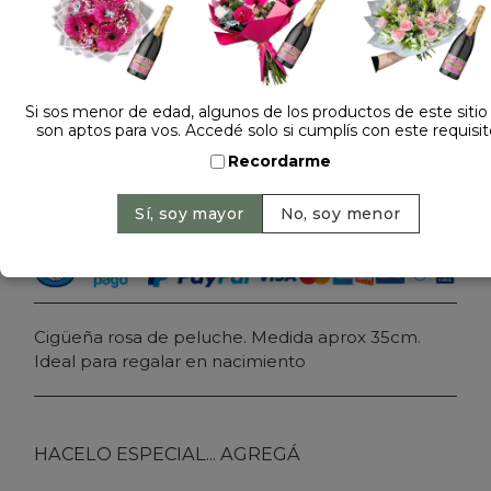
Dejá tu opinión
PELUCHE CIGÜEÑA NACIMIENTO 2694
Si sos menor de edad, algunos de los productos de este sitio
son aptos para vos. Accedé solo si cumplís con este requisit
Precio: $ 38.000
-
Recordarme
Cantidad:
Agregar al carrito
Cigüeña rosa de peluche. Medida aprox 35cm.
Ideal para regalar en nacimiento
HACELO ESPECIAL... AGREGÁ