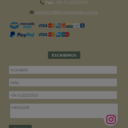
Tel.:
+54 11 42520309
contacto@floresavenida.com.ar
ESCRIBINOS