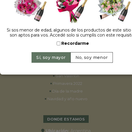
ESPECIALES
•
Cumpleaños
Si sos menor de edad, algunos de los productos de este sitio
son aptos para vos. Accedé solo si cumplís con este requisit
•
15 años
Recordarme
•
Bodas
•
Aniversarios
•
Graduaciones
•
Nacimientos
•
San Valentín
•
Primavera 2022
•
Día de la madre
•
Navidad y año nuevo
DONDE ESTAMOS
Ubicación:
Argentina