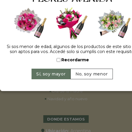
ESPECIALES
•
Cumpleaños
•
15 años
•
Bodas
Si sos menor de edad, algunos de los productos de este sitio
son aptos para vos. Accedé solo si cumplís con este requisit
•
Aniversarios
Recordarme
•
Graduaciones
•
Nacimientos
•
San Valentín
•
Día de la primavera
•
Día de la madre
•
Navidad y año nuevo
DONDE ESTAMOS
Ubicación:
Argentina