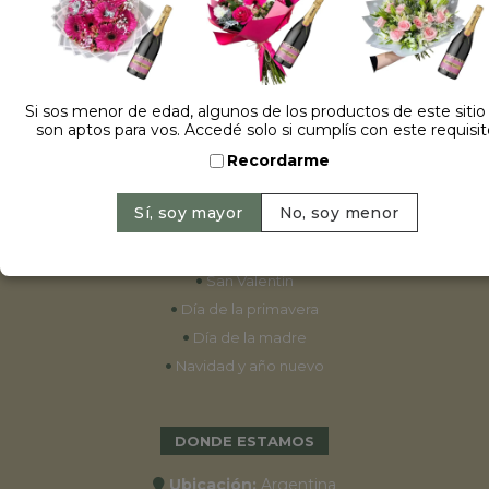
ESPECIALES
•
Cumpleaños
Si sos menor de edad, algunos de los productos de este sitio
son aptos para vos. Accedé solo si cumplís con este requisit
•
15 años
Recordarme
•
Bodas
•
Aniversarios
•
Graduaciones
•
Nacimientos
•
San Valentín
•
Día de la primavera
•
Día de la madre
•
Navidad y año nuevo
DONDE ESTAMOS
Ubicación:
Argentina