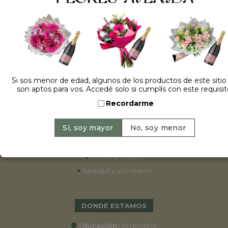
ESPECIALES
•
Cumpleaños
•
15 años
•
Bodas
Si sos menor de edad, algunos de los productos de este sitio
son aptos para vos. Accedé solo si cumplís con este requisit
•
Aniversarios
Recordarme
•
Graduaciones
•
Nacimientos
•
San Valentín
•
Día de la primavera
•
Día de la madre
•
Navidad y año nuevo
DONDE ESTAMOS
Ubicación:
Argentina