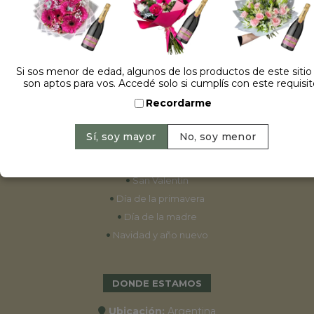
ESPECIALES
•
Cumpleaños
Si sos menor de edad, algunos de los productos de este sitio
son aptos para vos. Accedé solo si cumplís con este requisit
•
15 años
Recordarme
•
Bodas
•
Aniversarios
•
Graduaciones
•
Nacimientos
•
San Valentín
•
Día de la primavera
•
Día de la madre
•
Navidad y año nuevo
DONDE ESTAMOS
Ubicación:
Argentina